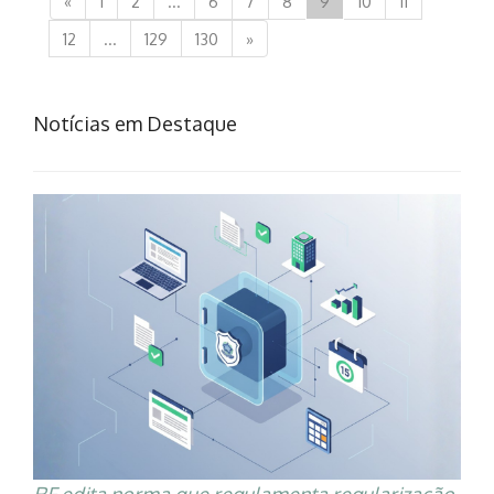
«
1
2
...
6
7
8
9
10
11
12
...
129
130
»
Notícias em Destaque
RF edita norma que regulamenta regularização