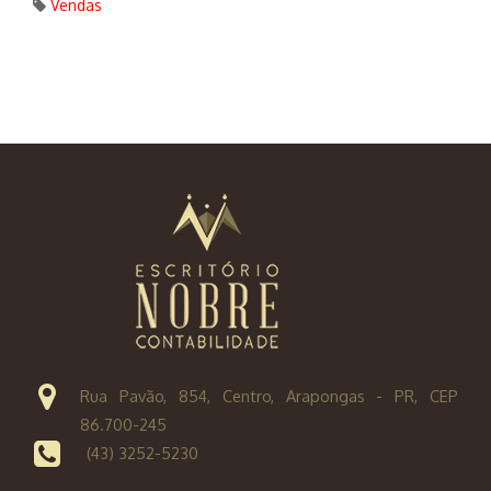
Vendas
Rua Pavão, 854, Centro, Arapongas - PR, CEP
86.700-245
(43) 3252-5230