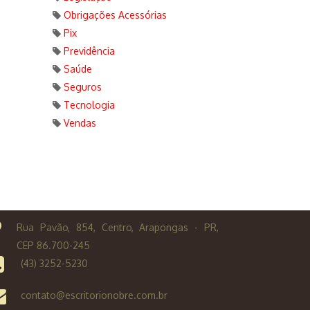
Obrigações Acessórias
Pix
Previdência
Saúde
Seguros
Tecnologia
Vendas
Rua Pavão, 854, Centro, Arapongas - PR,
CEP 86.700-245
(43) 3252-5230
contato@escritorionobre.com.br