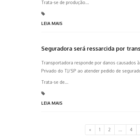
Trata-se de produção...
LEIA MAIS
Seguradora será ressarcida por tran
Transportadora responde por danos causados à c
Privado do TJ/SP ao atender pedido de segurador
Trata-se de...
LEIA MAIS
«
1
2
...
4