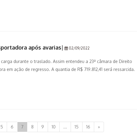
sportadora após avarias
|
02/09/2022
arga durante o traslado. Assim entendeu a 23ª câmara de Direito
a em ação de regresso. A quantia de R$ 719.812,41 será ressarcida.
5
6
7
8
9
10
...
15
16
»