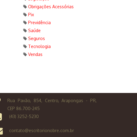
Obrigações Acessórias
Pix
Previdência
Saúde
Seguros
Tecnologia
Vendas
Rua Pavão, 854, Centro, Arapongas - PR,
CEP 86.700-245
(43) 3252-5230
contato@escritorionobre.com.br