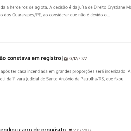
a a herdeiros de agiota. A decisão é da juíza de Direito Crystiane M
ão dos Guararapes/PE, ao considerar que não é devido o...
não constava em registro
|
23/12/2022
após ter casa incendiada em grandes proporções será indenizado. A
oli, da 1ª vara Judicial de Santo Antônio da Patrulha/RS, que fixou
cendiou carro de propósito
|
16/12/2022