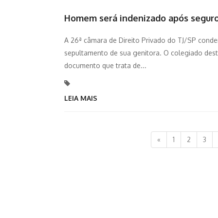
Homem será indenizado após seguro
A 26ª câmara de Direito Privado do TJ/SP cond
sepultamento de sua genitora. O colegiado dest
documento que trata de...
LEIA MAIS
«
1
2
3