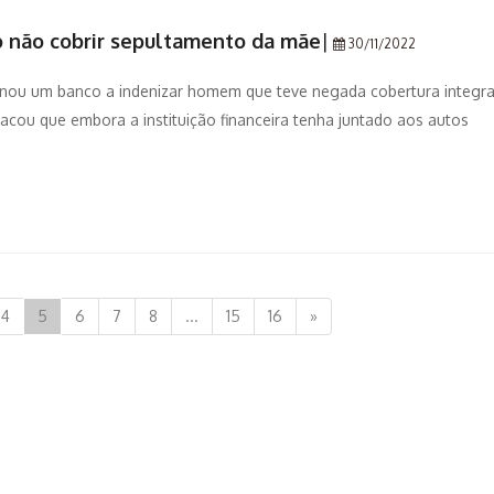
 não cobrir sepultamento da mãe
|
30/11/2022
enou um banco a indenizar homem que teve negada cobertura integra
acou que embora a instituição financeira tenha juntado aos autos
4
5
6
7
8
...
15
16
»