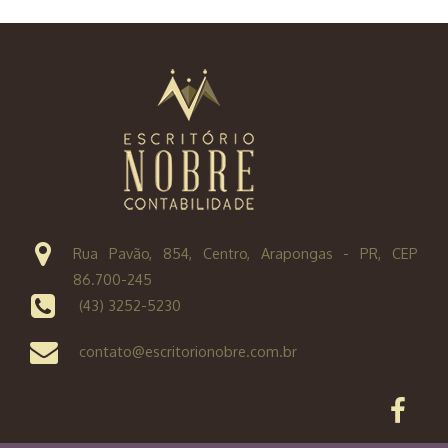
Rua Pavão, 854, Centro, Arapongas - PR, CEP
86.700-245
(43) 3252-5230
contato@escritorionobre.com.br